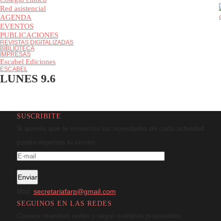
Colegio clínico
Red asistencial
AGENDA
EVENTOS
PUBLICACIONES
REVISTAS DIGITALIZADAS
BIBLIOTECA
IMPRESAS
Escabel Ediciones
ESCABEL
LUNES 9.6
SUSCRIBITE
Si querés que te enviemos las novedades de cada actividad
podés dejarnos tu correo
Mail:
secretariafarp@gmail.com
SEGUINOS EN LAS REDES