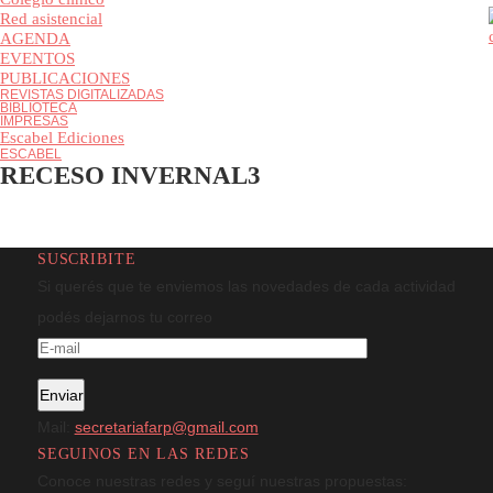
Colegio clínico
Red asistencial
AGENDA
EVENTOS
PUBLICACIONES
REVISTAS DIGITALIZADAS
BIBLIOTECA
IMPRESAS
Escabel Ediciones
ESCABEL
RECESO INVERNAL3
SUSCRIBITE
Si querés que te enviemos las novedades de cada actividad
podés dejarnos tu correo
Mail:
secretariafarp@gmail.com
SEGUINOS EN LAS REDES