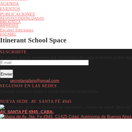
Red asistencial
AGENDA
EVENTOS
PUBLICACIONES
REVISTAS DIGITALIZADAS
BIBLIOTECA
IMPRESAS
Escabel Ediciones
ESCABEL
Itinerant School Space
SUSCRIBITE
Si querés que te enviemos las novedades de cada actividad podés 
Mail:
secretariafarp@gmail.com
SEGUINOS EN LAS REDES
Conoce nuestras redes y seguí nuestras propuestas:
NUEVA SEDE: AV. SANTA FÉ 4945
A
V. SANTA FÉ 4945 -CABA-