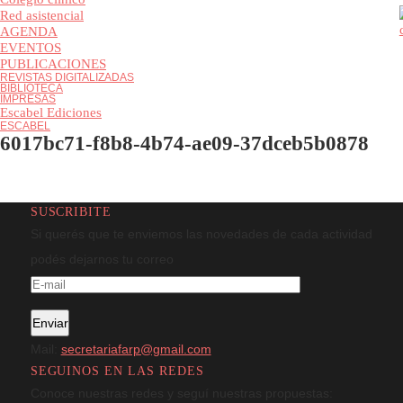
Colegio clínico
Red asistencial
AGENDA
EVENTOS
PUBLICACIONES
REVISTAS DIGITALIZADAS
BIBLIOTECA
IMPRESAS
Escabel Ediciones
ESCABEL
6017bc71-f8b8-4b74-ae09-37dceb5b0878
SUSCRIBITE
Si querés que te enviemos las novedades de cada actividad
podés dejarnos tu correo
Mail:
secretariafarp@gmail.com
SEGUINOS EN LAS REDES