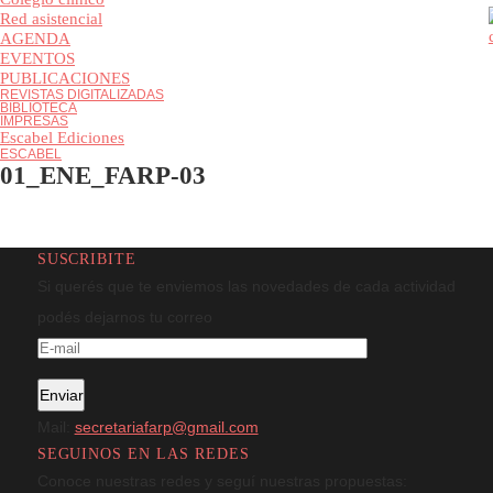
Colegio clínico
Red asistencial
AGENDA
EVENTOS
PUBLICACIONES
REVISTAS DIGITALIZADAS
BIBLIOTECA
IMPRESAS
Escabel Ediciones
ESCABEL
01_ENE_FARP-03
SUSCRIBITE
Si querés que te enviemos las novedades de cada actividad
podés dejarnos tu correo
Mail:
secretariafarp@gmail.com
SEGUINOS EN LAS REDES