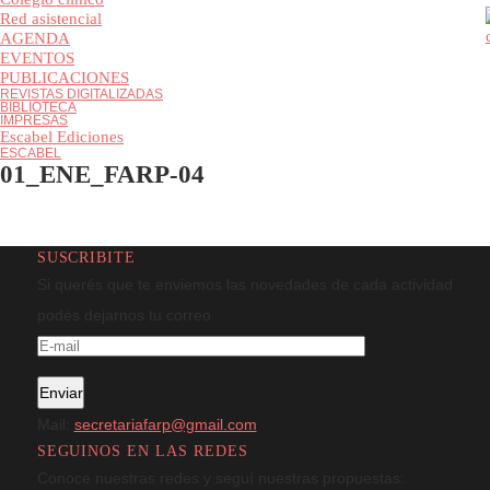
Colegio clínico
Red asistencial
AGENDA
EVENTOS
PUBLICACIONES
REVISTAS DIGITALIZADAS
BIBLIOTECA
IMPRESAS
Escabel Ediciones
ESCABEL
01_ENE_FARP-04
SUSCRIBITE
Si querés que te enviemos las novedades de cada actividad
podés dejarnos tu correo
Mail:
secretariafarp@gmail.com
SEGUINOS EN LAS REDES