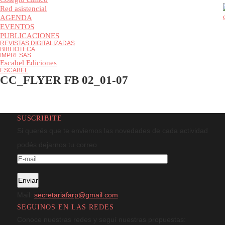
Colegio clínico
Red asistencial
AGENDA
EVENTOS
PUBLICACIONES
REVISTAS DIGITALIZADAS
BIBLIOTECA
IMPRESAS
Escabel Ediciones
ESCABEL
CC_FLYER FB 02_01-07
SUSCRIBITE
Si querés que te enviemos las novedades de cada actividad
podés dejarnos tu correo
Mail:
secretariafarp@gmail.com
SEGUINOS EN LAS REDES