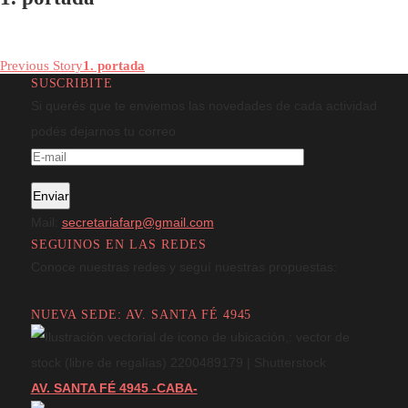
marzo 14, 2023
|
By
FARP
In
1. portada
Previous Story
1. portada
SUSCRIBITE
Si querés que te enviemos las novedades de cada actividad
podés dejarnos tu correo
Mail:
secretariafarp@gmail.com
SEGUINOS EN LAS REDES
Conoce nuestras redes y seguí nuestras propuestas:
NUEVA SEDE: AV. SANTA FÉ 4945