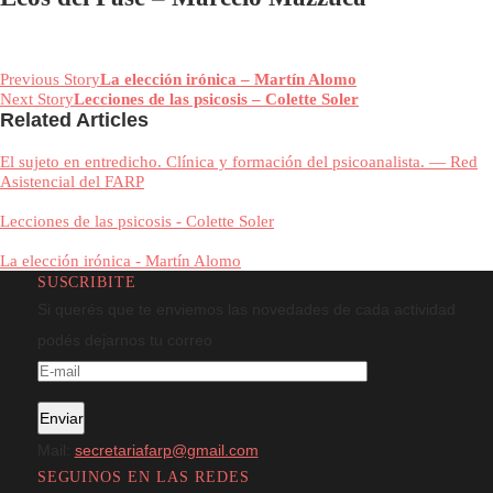
junio 8, 2017
|
By
admin
In
Uncategorized
Ecos del Pase – Marcelo Mazzuca
Previous Story
La elección irónica – Martín Alomo
Next Story
Lecciones de las psicosis – Colette Soler
Related Articles
El sujeto en entredicho. Clínica y formación del psicoanalista. — Re
Asistencial del FARP
Lecciones de las psicosis - Colette Soler
La elección irónica - Martín Alomo
SUSCRIBITE
Si querés que te enviemos las novedades de cada actividad
podés dejarnos tu correo