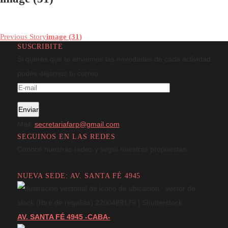
septiembre 2, 2021
|
By
FARP
In
image (31)
Previous Story
image (31)
SUSCRIBITE
Si querés que te enviemos las novedades de cada actividad
podés dejarnos tu correo
Mail:
secretariafarp@gmail.com
SEGUINOS EN LAS REDES
Conoce nuestras redes y seguí nuestras propuestas:
NUEVA SEDE: AV. SANTA FÉ 4945