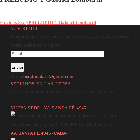
agosto 23, 2019
|
By
FARP
In
PRELUDIO 1 Gabriel Lombardi
Previous Story
PRELUDIO 1 Gabriel Lombardi
SUSCRIBITE
Si querés que te enviemos las novedades de cada actividad
podés dejarnos tu correo
Mail:
secretariafarp@gmail.com
SEGUINOS EN LAS REDES
Conoce nuestras redes y seguí nuestras propuestas:
NUEVA SEDE: AV. SANTA FÉ 4945