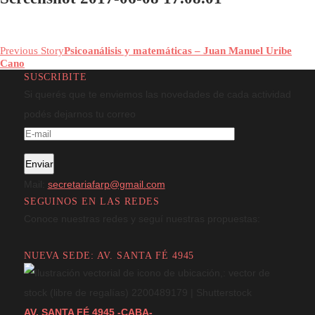
junio 8, 2017
|
By
admin
In
Screenshot 2017-06-08 17.08.01
Previous Story
Psicoanálisis y matemáticas – Juan Manuel Uribe
Cano
SUSCRIBITE
Si querés que te enviemos las novedades de cada actividad
podés dejarnos tu correo
Mail:
secretariafarp@gmail.com
SEGUINOS EN LAS REDES
Conoce nuestras redes y seguí nuestras propuestas:
NUEVA SEDE: AV. SANTA FÉ 4945