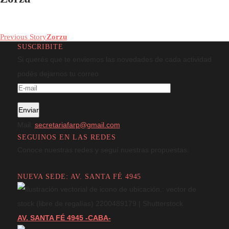
diciembre 20, 2018
|
By
FARP
In
Zorzu
Previous Story
Zorzu
SUSCRIBITE
Si querés que te enviemos las novedades de cada actividad
podés dejarnos tu correo
Mail:
secretariafarp@gmail.com
SEGUINOS EN LAS REDES
Conoce nuestras redes y seguí nuestras propuestas:
NUEVA SEDE: AV. SANTA FÉ 4945